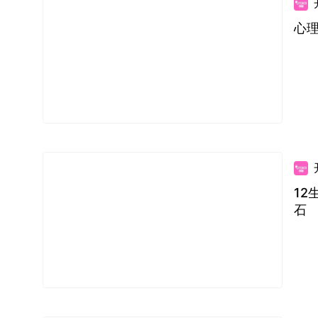
心
1
石