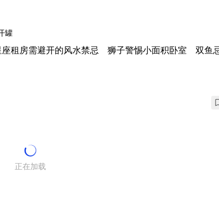
开罐
2星座租房需避开的风水禁忌 狮子警惕小面积卧室 双鱼
正在加载