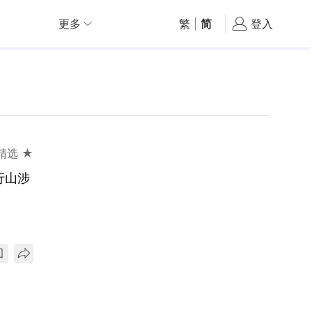
更多
繁
|
简
登入
精选 ★
行山涉