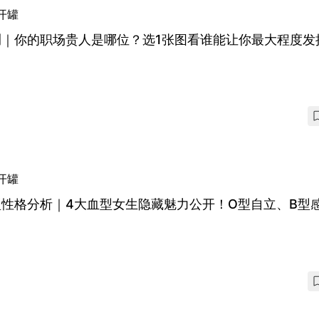
开罐
测｜你的职场贵人是哪位？选1张图看谁能让你最大程度发
开罐
型性格分析｜4大血型女生隐藏魅力公开！O型自立、B型