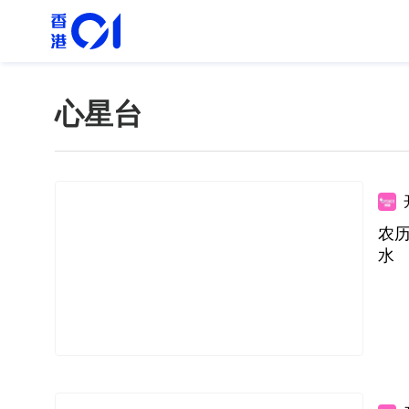
心星台
农历
水