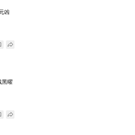
元凶
戴黑曜