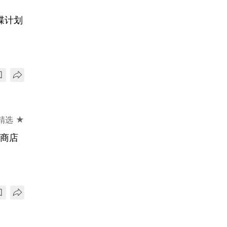
碟计划
精选 ★
a商店