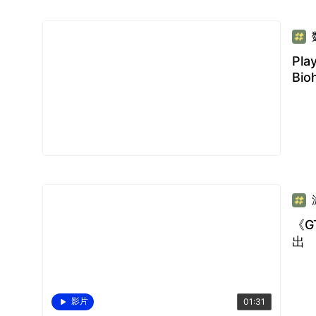
Pla
Bio
《G
出
影片
01:31