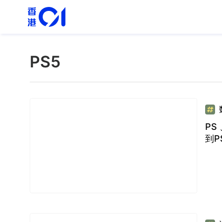
PS5
PS
到P