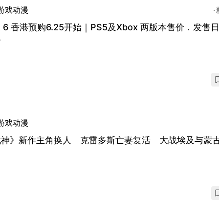
游戏动漫
A 6 香港预购6.25开始｜PS5及Xbox 两版本售价．发售
略
游戏动漫
战神》新作主角换人 克雷多斯亡妻复活 大战埃及与蒙