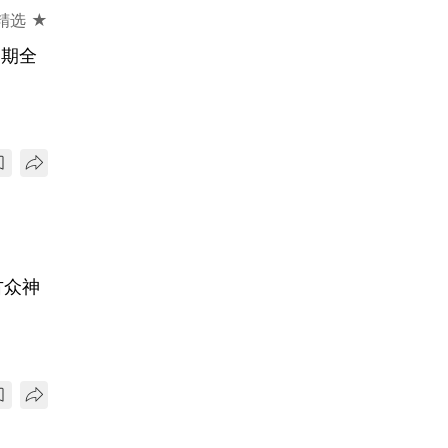
精选 ★
日期全
古众神