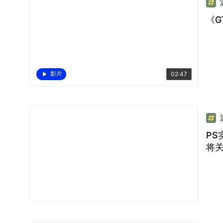
《G
影片
02:47
PS
将