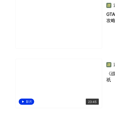
GT
攻
《
祇
影片
23:45