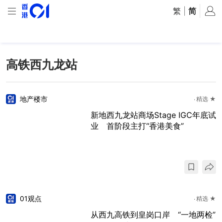
繁
|
简
高铁西九龙站
地产楼市
精选 ★
新地西九龙站商场Stage IGC年底试
业 首阶段主打“香港美食”
01观点
精选 ★
从西九高铁到皇岗口岸 “一地两检”