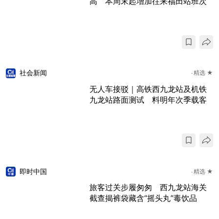
高 本周末起增加往来福田站班次
社会新闻
精选 ★
无人车接驳｜高铁西九龙站及机铁
九龙站路面测试 料明年次季载客
即时中国
精选 ★
旅客过关步履匆匆 西九龙站海关
截查揭裤袋藏含“摇头丸”毒饮品