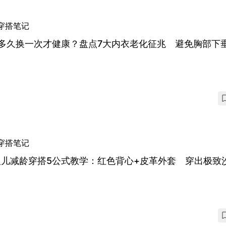
穿搭笔记
a多久换一次才健康？盘点7大内衣老化征兆 避免胸部下
穿搭笔记
祖儿减龄穿搭5公式教学：红色背心+皮革外套 穿出极致