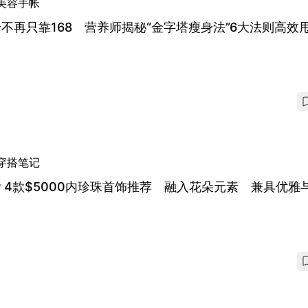
美容手帐
不再只靠168 营养师揭秘“金字塔瘦身法”6大法则高效
穿搭笔记
or 4款$5000内珍珠首饰推荐 融入花朵元素 兼具优雅