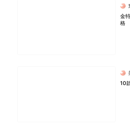
金
格
1