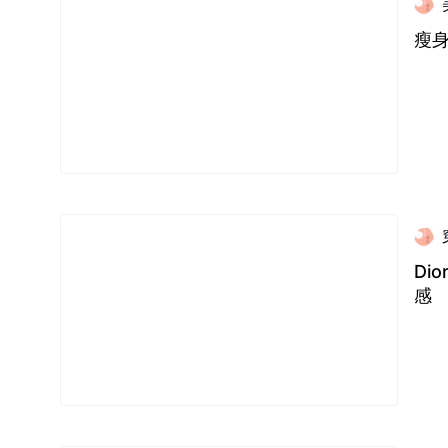
瘦身
Di
感