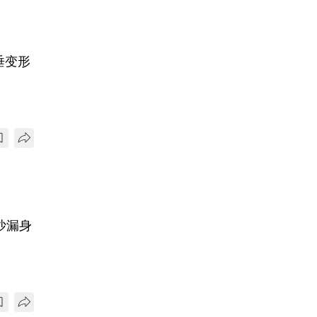
垂变形
沙漏身