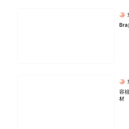
Br
容
材