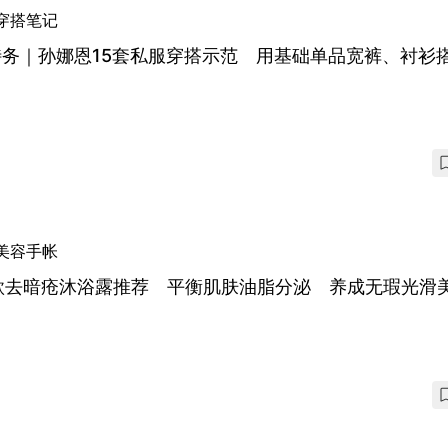
穿搭笔记
特务｜孙娜恩15套私服穿搭示范 用基础单品宽裤、衬衫
美容手帐
0款去暗疮沐浴露推荐 平衡肌肤油脂分泌 养成无瑕光滑