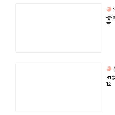
情
面
6
轻