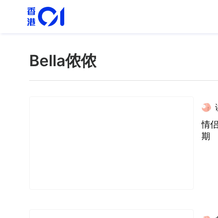
Bella侬侬
情
期