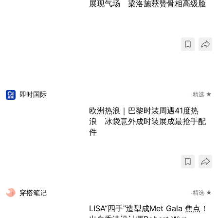
展现气场 梁洛施获赞骨相高级脸
即时国际
精选 ★
欧洲热浪｜巴黎时装周遇41度热
浪 冰袋意外成时装展成最抢手配
件
穿搭笔记
精选 ★
LISA“四手”造型成Met Gala 焦点！