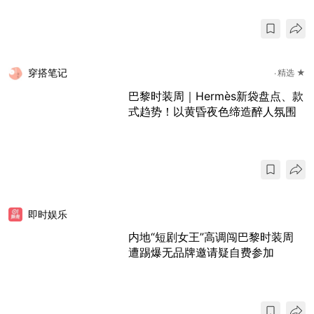
穿搭笔记
精选 ★
巴黎时装周｜Hermès新袋盘点、款
式趋势！以黄昏夜色缔造醉人氛围
即时娱乐
内地“短剧女王”高调闯巴黎时装周
遭踢爆无品牌邀请疑自费参加