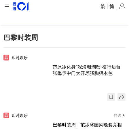
繁
|
简
巴黎时装周
即时娱乐
范冰冰化身“深海珊瑚蟹”横行后台
张馨予中门大开尽骚胸狠本色
即时娱乐
精选 ★
巴黎时装周︱范冰冰国风晚装亮相