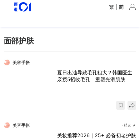
繁
|
简
面部护肤
美容手帐
夏日出油导致毛孔粗大？韩国医生
亲授5招收毛孔 重塑光滑肌肤
美容手帐
精选 ★
美妆推荐2026｜25+ 必备初老护肤