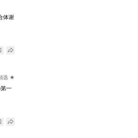
妹合体谢
精选 ★
p第一