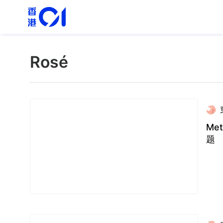
Rosé
Met 
题