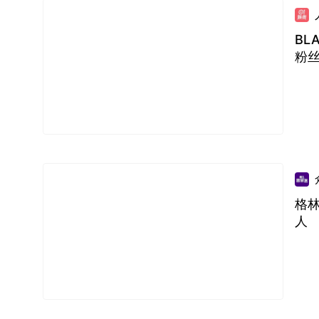
BL
粉
格林
人