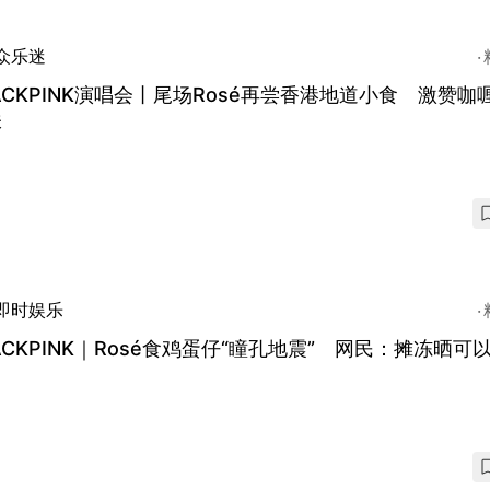
众乐迷
ACKPINK演唱会丨尾场Rosé再尝香港地道小食 激赞咖
味
即时娱乐
ACKPINK｜Rosé食鸡蛋仔“瞳孔地震” 网民：摊冻晒可