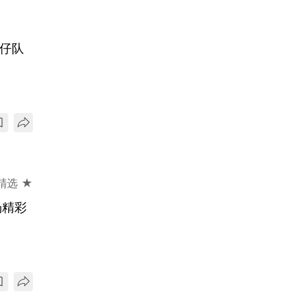
狗仔队
精选 ★
场精彩