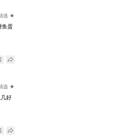
精选 ★
喱鱼蛋
精选 ★
以几好