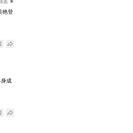
精选 ★
a美艳登
终身成