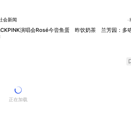
社会新闻
ACKPINK演唱会Rosé今尝鱼蛋 昨饮奶茶 兰芳园：多
嚟
正在加载