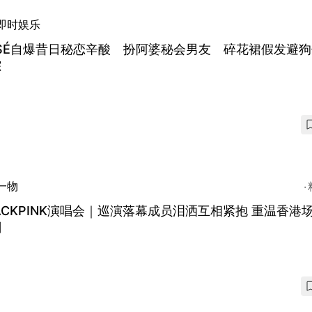
即时娱乐
SÉ自爆昔日秘恋辛酸 扮阿婆秘会男友 碎花裙假发避
踪
一物
ACKPINK演唱会｜巡演落幕成员泪洒互相紧抱 重温香港
刻