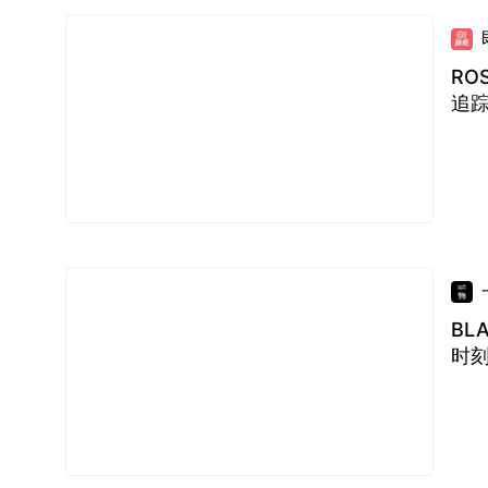
RO
追
BL
时