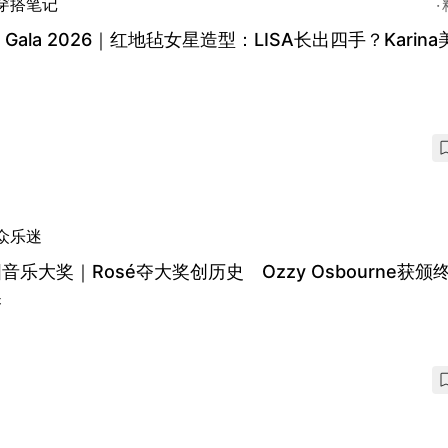
穿搭笔记
t Gala 2026｜红地毡女星造型：LISA长出四手？Karin
众乐迷
音乐大奖｜Rosé夺大奖创历史 Ozzy Osbourne获颁
奖