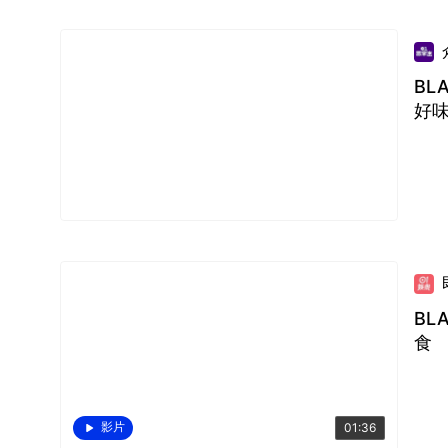
BL
好
BL
食
影片
01:36