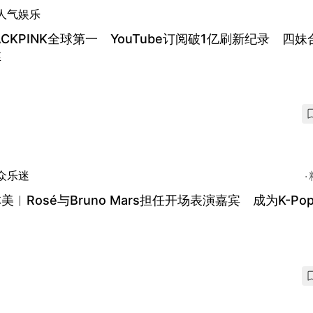
人气娱乐
ACKPINK全球第一 YouTube订阅破1亿刷新纪录 四
丝
众乐迷
美︱Rosé与Bruno Mars担任开场表演嘉宾 成为K-Po