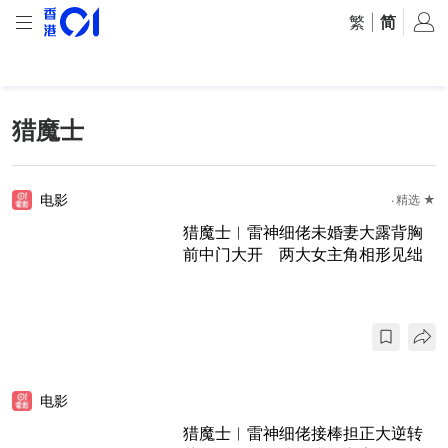
繁
|
简
猎魔士
电影
精选 ★
猎魔士︱雷神细佬未婚妻大露背胸
前中门大开 两大女主角相形见绌
电影
猎魔士︱雷神细佬接棒担正大逆转