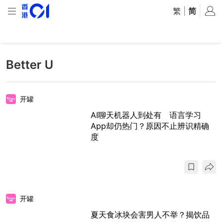
繁
|
简
Better U
开罐
AI聊天机器人到处有 语言学习
App却仍热门？原因不止辨识精确
度
开罐
夏天食冰块会害男人不举？揭饮品