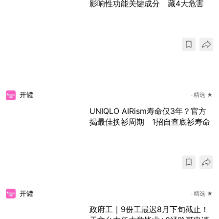
影响性功能关键成分 藏4大危害
开罐
精选 ★
UNIQLO AIRism寿命仅3年？官方
揭最佳换衫周期 1招自查底衫寿命
开罐
精选 ★
政府工｜9份工最迟8月下旬截止！