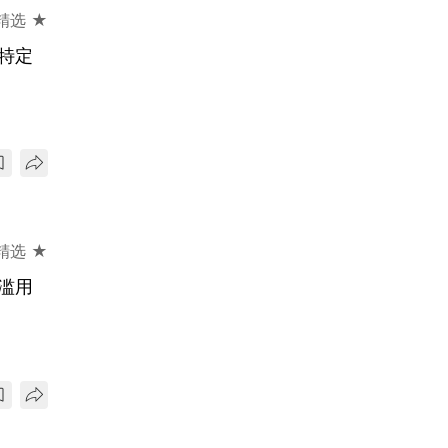
精选 ★
特定
精选 ★
滥用