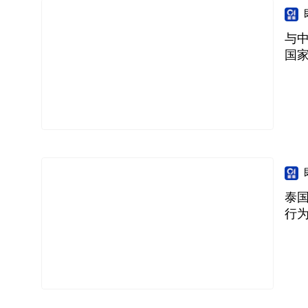
与中
国
泰国
行