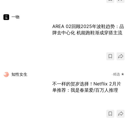
一物
AREA 02回顾2025年波鞋趋势：品
牌去中心化 机能跑鞋渐成穿搭主流
知性女生
精选 ★
不一样的贺岁选择！Netflix 2月片
单推荐：我是春菜爱/百万人推理