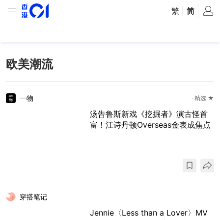
繁
|
简
欧美潮流
一物
精选 ★
汤告鲁斯新戏《挖掘者》演古怪首
富！江诗丹顿Overseas金表成焦点
穿搭笔记
Jennie〈Less than a Lover〉MV