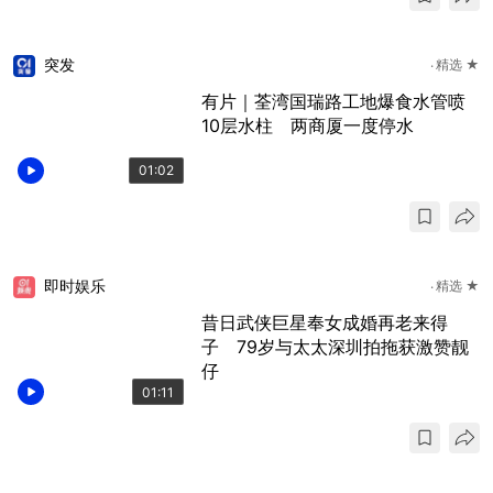
突发
精选 ★
有片｜荃湾国瑞路工地爆食水管喷
10层水柱 两商厦一度停水
01:02
即时娱乐
精选 ★
昔日武侠巨星奉女成婚再老来得
子 79岁与太太深圳拍拖获激赞靓
仔
01:11