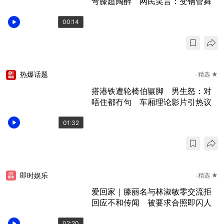
弯膝超陶醉 网民笑言：变钢管舞
00:14
热爆话题
精选 ★
搭港铁遭轮椅伯辗脚 男生怒：对
唔住都冇句 车厢理论影片引热议
01:32
即时娱乐
精选 ★
爱回家｜滕丽名与林淑敏零交流拒
回应不和传闻 被要求合照即闪人
02:20