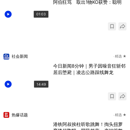
阿伯狂骂 取出1物KO获赞：聪明
01:03
社会新闻
精选 ★
今日新闻8分钟｜男子因噪音狂斩邻
居后堕毙｜凌志公路踩线舞龙
14:49
热爆话题
精选 ★
港铁阿叔挨柱听歌跳舞！揈头扭萝