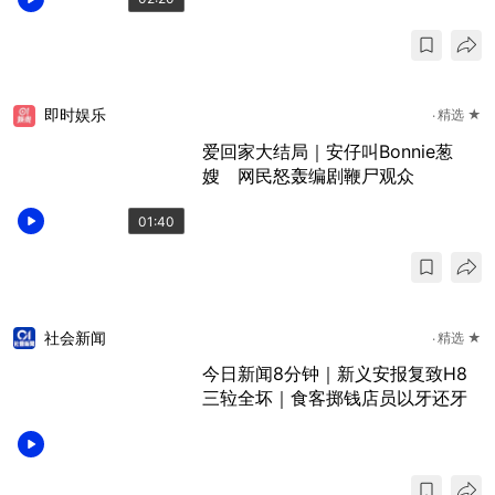
即时娱乐
精选 ★
爱回家大结局｜安仔叫Bonnie葱
嫂 网民怒轰编剧鞭尸观众
01:40
社会新闻
精选 ★
今日新闻8分钟｜新义安报复致H8
三䢂全坏｜食客掷钱店员以牙还牙