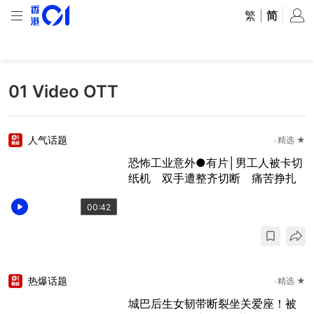
繁
|
简
01‌ ‌Video‌ ‌OTT
人气话题
精选 ★
恐怖工业意外●有片│男工人被卡切
纸机 双手遭整齐切断 痛苦挣扎
00:42
热爆话题
精选 ★
城巴后生女韧带断裂坐关爱座！被