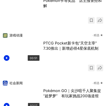
Pokemon卡等奖品 店主报警拒和
解
游戏动漫
精选 ★
PTCG Pocket新卡包“天空主宰”
7.30推出｜新增必得4星保底机制
00:51
社会新闻
精选 ★
Pokémon GO｜尖沙咀千人聚集捉
“超梦梦” 有玩家挑战200场道馆
02:17