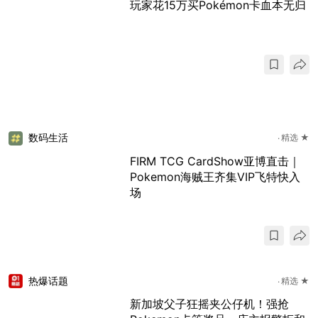
玩家花15万买Pokémon卡血本无归
数码生活
精选 ★
FIRM TCG CardShow亚博直击｜
Pokemon海贼王齐集VIP飞特快入
场
热爆话题
精选 ★
新加坡父子狂摇夹公仔机！强抢