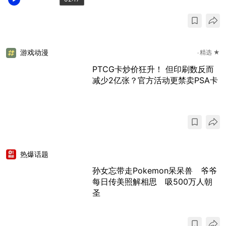
游戏动漫
精选 ★
PTCG卡炒价狂升！ 但印刷数反而
减少2亿张？官方活动更禁卖PSA卡
热爆话题
孙女忘带走Pokemon呆呆兽 爷爷
每日传美照解相思 吸500万人朝
圣