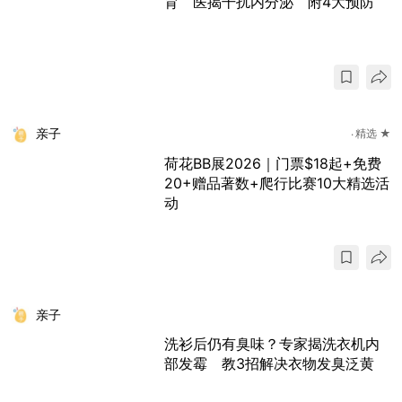
育 医揭干扰内分泌 附4大预防
亲子
精选 ★
荷花BB展2026｜门票$18起+免费
20+赠品著数+爬行比赛10大精选活
动
亲子
洗衫后仍有臭味？专家揭洗衣机内
部发霉 教3招解决衣物发臭泛黄