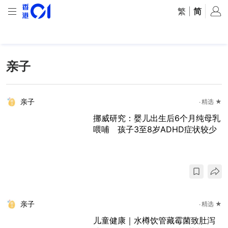
繁
|
简
亲子
亲子
精选 ★
挪威研究：婴儿出生后6个月纯母乳
喂哺 孩子3至8岁ADHD症状较少
亲子
精选 ★
儿童健康｜水樽饮管藏霉菌致肚泻