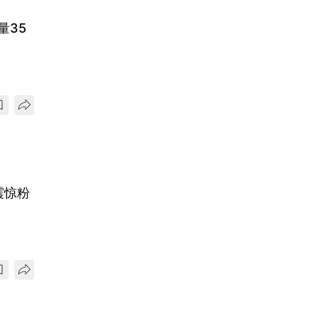
限量35
震惊粉