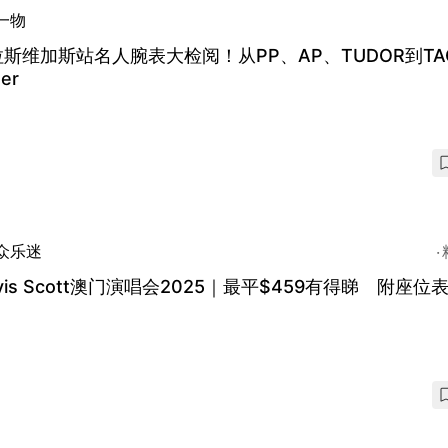
一物
拉斯维加斯站名人腕表大检阅！从PP、AP、TUDOR到TA
er
众乐迷
avis Scott澳门演唱会2025｜最平$459有得睇 附座位