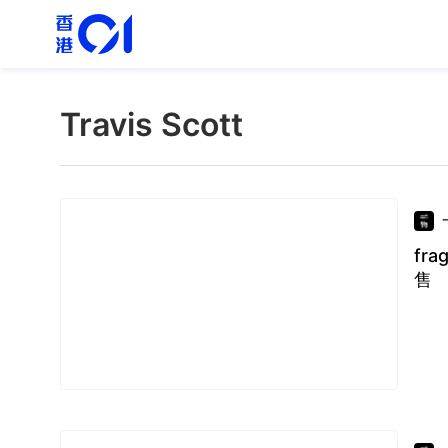
Travis Scott
fra
售