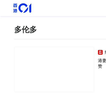
多伦多
港
赞