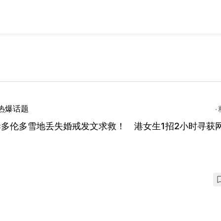
热爆话题
妻多伦多雪地丢失婚戒发文求救！ 港女生1招2小时寻获