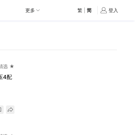
更多
繁
|
简
登入
精选 ★
压4配