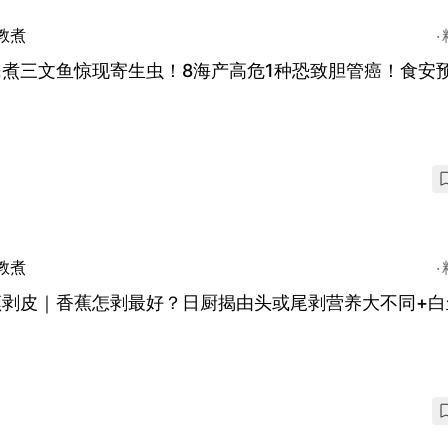
教煮
民煮三文鱼惊现寄生虫！8海产高危1种恐致胆管癌！食安
教煮
蕉剥皮｜香蕉怎剥最好？日厨揭由头或尾剥营养大不同+白