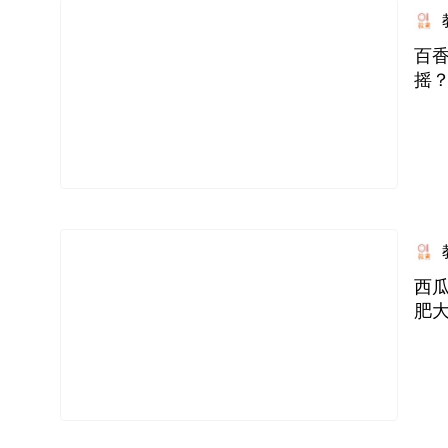
百
摇
西瓜
肥