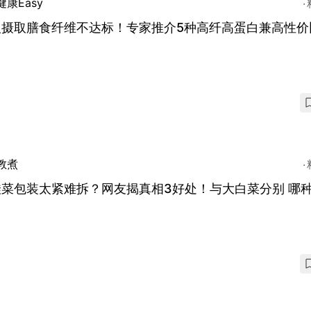
健康Easy
人摄取膳食纤维不达标！专家推介5种高纤高蛋白兼高性价
教煮
娃菜包装太紧难拆？网友揭真相3好处！与大白菜分别 哪