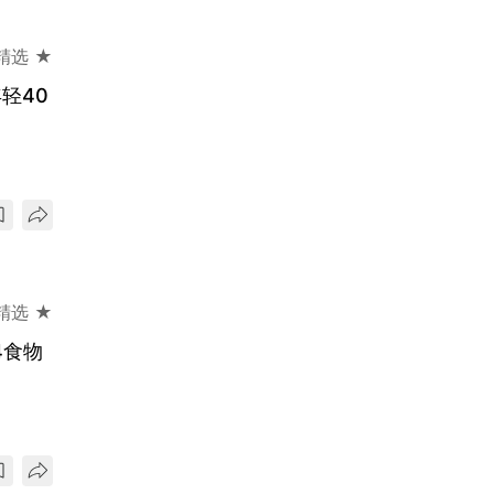
精选 ★
轻40
精选 ★
4食物