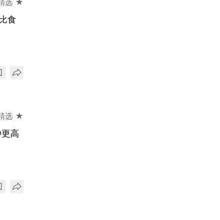
精选 ★
比食
精选 ★
种更高