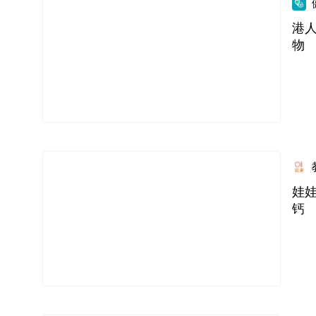
港
物
娃
钙