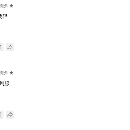
精选 ★
要轻
精选 ★
列腺