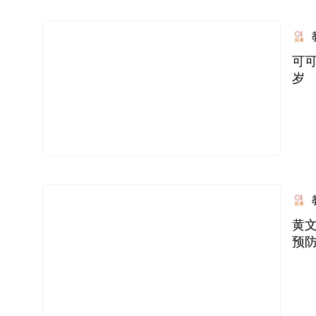
可可
岁
黄文
预