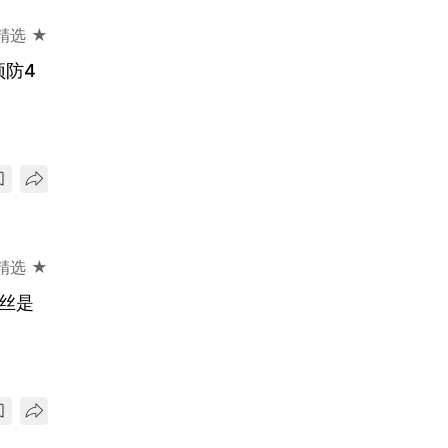
精选 ★
预防4
精选 ★
丝是