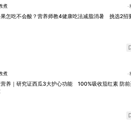
教煮
香果怎吃不会酸？营养师教4健康吃法减脂消暑 挑选2招
？
教煮
营养｜研究证西瓜3大护心功能 100%吸收茄红素 防前
大