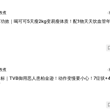
教煮
功效｜喝可可5天瘦2kg变易瘦体质！配1物天天饮血管年
教煮
标｜TVB御用恶人患柏金逊！动作变慢要小心！7症状+
防