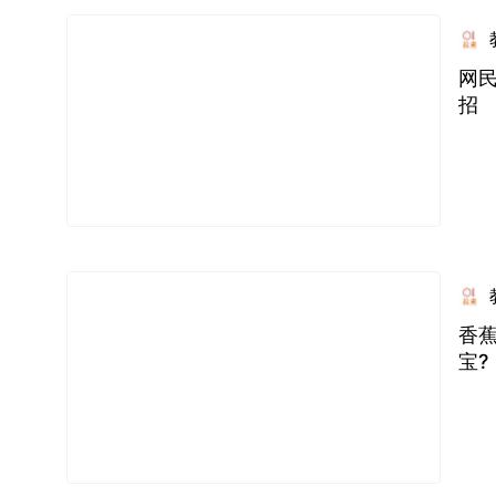
网
招
香
宝?