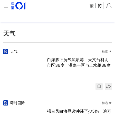
繁
|
简
天气
天气
精选 ★
白海豚下沉气流喷港 天文台料明
市区36度 港岛一区与上水飙38度
即时国际
精选 ★
强台风白海豚袭冲绳至少5伤 逾万