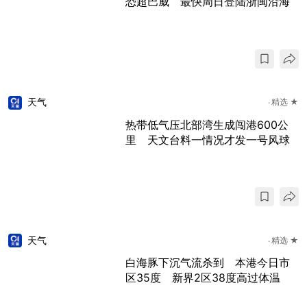
恐超巴威 最快周日登陆浙闽沿海
天气
精选 ★
热带低气压北部湾生成闯港600公
里 天文台料一情况才发一号风球
天气
精选 ★
白海豚下沉气流杀到 本港今日市
区35度 新界2区38度高过体温