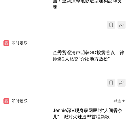
国！重新演绎电影造型建构品牌灵
魂
即时娱乐
金秀贤澄清声明获GD按赞惹议 律
师爆2人私交“介绍地方放松”
即时娱乐
精选 ★
Jennie深V现身获网民封“人间香奈
儿” 派对火辣造型首唱新歌