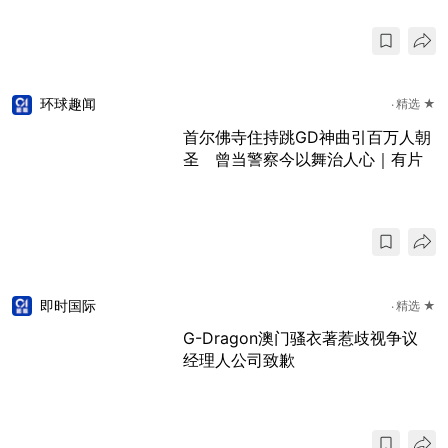
环球趣闻
精选 ★
首尔佛寺住持跳GD神曲引百万人朝
圣 曾当警察今以舞治人心｜有片
即时国际
精选 ★
G-Dragon澳门骚衣著惹歧视争议
经理人公司致歉