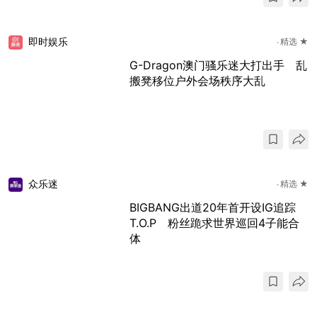
即时娱乐
精选 ★
G-Dragon澳门骚乐迷大打出手 乱
搬凳移位户外会场秩序大乱
众乐迷
精选 ★
BIGBANG出道20年首开设IG追踪
T.O.P 粉丝跪求世界巡回4子能合
体