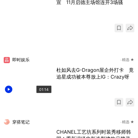
宣 11月启德主场馆连开3场骚
即时娱乐
精选 ★
杜如风去G-Dragon屋企外打卡 竟
追星成功被本尊放上IG：Crazy呀
01:14
穿搭笔记
精选 ★
CHANEL工艺坊系列时装秀移师韩