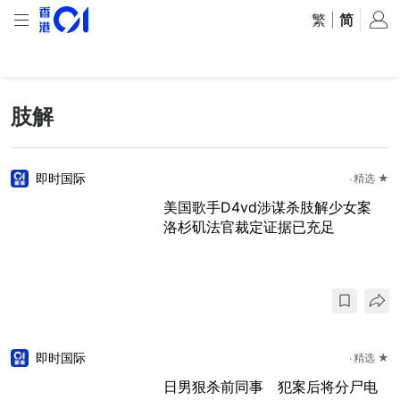
繁
|
简
肢解
即时国际
精选 ★
美国歌手D4vd涉谋杀肢解少女案
洛杉矶法官裁定证据已充足
即时国际
精选 ★
日男狠杀前同事 犯案后将分尸电