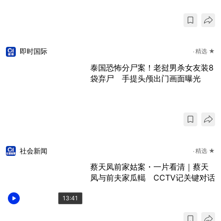
即时国际
精选 ★
泰国恐怖分尸案！老挝男杀女友装8
袋弃尸 手提头颅出门画面曝光
社会新闻
精选 ★
蔡天凤前家姑案・一片看清｜蔡天
凤与前夫家瓜轕 CCTV记关键对话
13:41