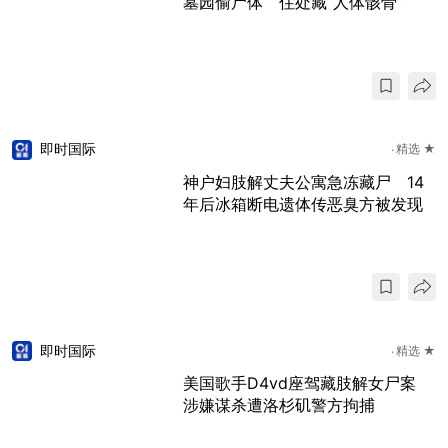
墓园偷尸体 住处藏“人体骸骨”
即时国际
精选 ★
神户妇肢解丈夫公寓急冻藏尸 14
年后冰箱断电遗体传恶臭方被发现
即时国际
精选 ★
美国歌手D4vd座驾藏肢解女尸案
涉嫌谋杀遭洛杉矶警方拘捕