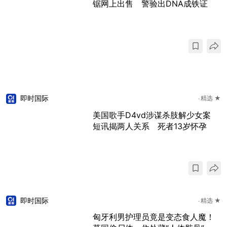
锯网上出售 警验出DNA成铁证
即时国际
精选 ★
美国歌手D4vd涉谋杀肢解少女案
短讯揭两人关系 死者13岁怀孕
即时国际
精选 ★
匈牙利男护理员竟是变态食人魔！