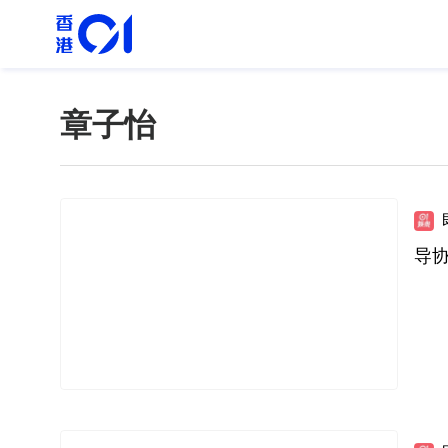
章子怡
导