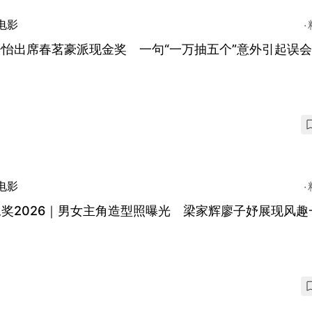
电影
怡出席春茗豪派现金奖 一句“一万抽五个”意外引起误会
电影
奖2026｜男女主角造型照曝光 梁家辉廖子妤展现风趣