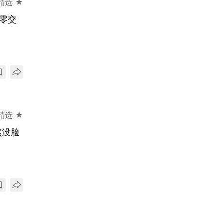
精选 ★
零交
精选 ★
然没脸