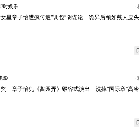
即时娱乐
女星章子怡遭疯传遭“调包”阴谋论 诡异后颈如戴人皮
电影
像奖｜章子怡凭《酱园弄》毁容式演出 洗掉“国际章”高