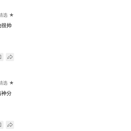
精选 ★
他很帅
精选 ★
精神分