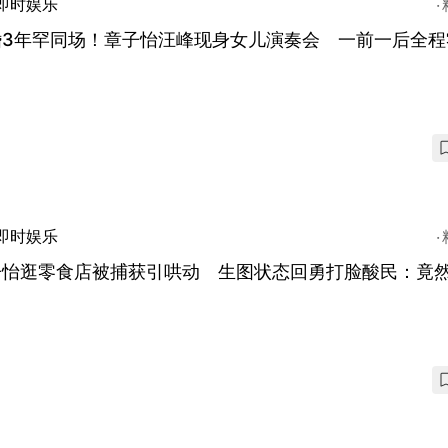
即时娱乐
婚3年罕同场！章子怡汪峰现身女儿演奏会 一前一后全程
即时娱乐
子怡逛零食店被捕获引哄动 生图状态回勇打脸酸民：竟