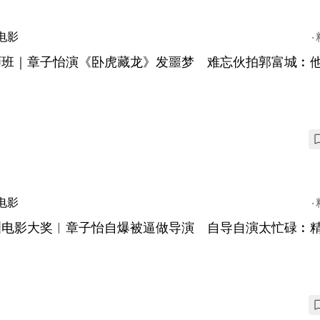
电影
师班｜章子怡演《卧虎藏龙》发噩梦 难忘伙拍郭富城︰
电影
洲电影大奖︱章子怡自爆被逼做导演 自导自演太忙碌︰