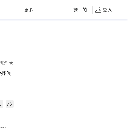
更多
繁
|
简
登入
精选 ★
险摔倒