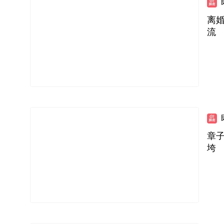
离
流
章
垮