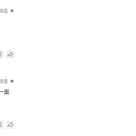
精选 ★
精选 ★
一面