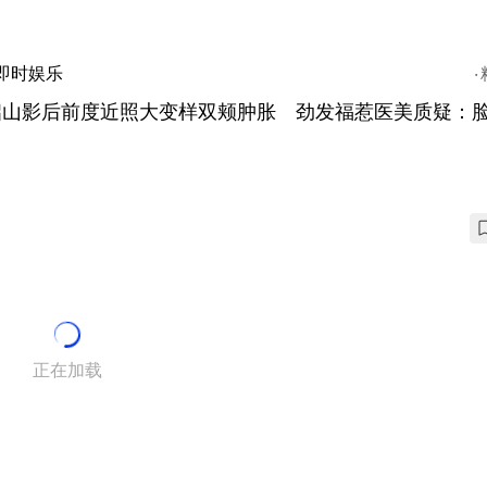
即时娱乐
启山影后前度近照大变样双颊肿胀 劲发福惹医美质疑：
正在加载