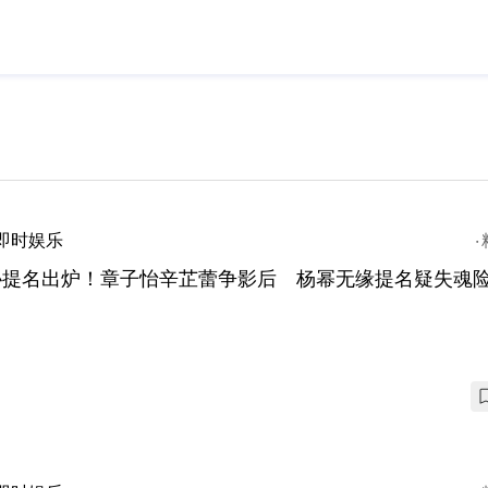
即时娱乐
协提名出炉！章子怡辛芷蕾争影后 杨幂无缘提名疑失魂