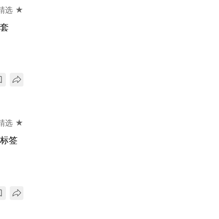
精选 ★
头套
精选 ★
冷标签