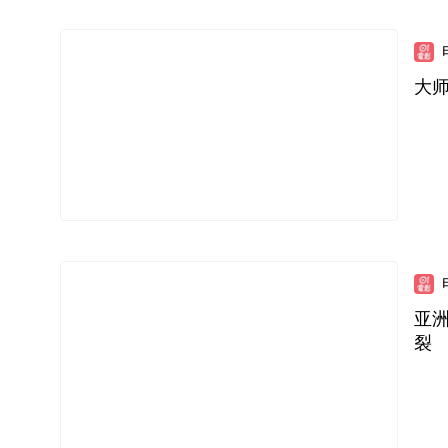
大
亚
裂