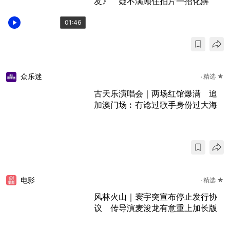
友》 疑不满顾住拍片一招化解
01:46
众乐迷
精选 ★
古天乐演唱会｜两场红馆爆满 追
加澳门场︰冇谂过歌手身份过大海
电影
精选 ★
风林火山｜寰宇突宣布停止发行协
议 传导演麦浚龙有意重上加长版