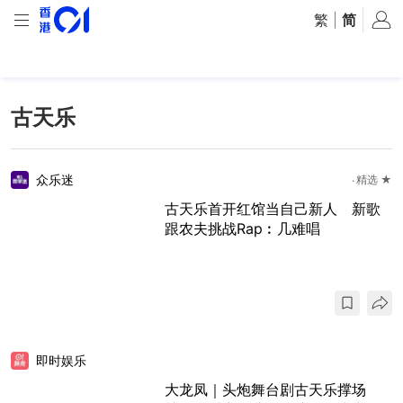
繁
|
简
古天乐
众乐迷
精选 ★
古天乐首开红馆当自己新人 新歌
跟农夫挑战Rap︰几难唱
即时娱乐
大龙凤｜头炮舞台剧古天乐撑场