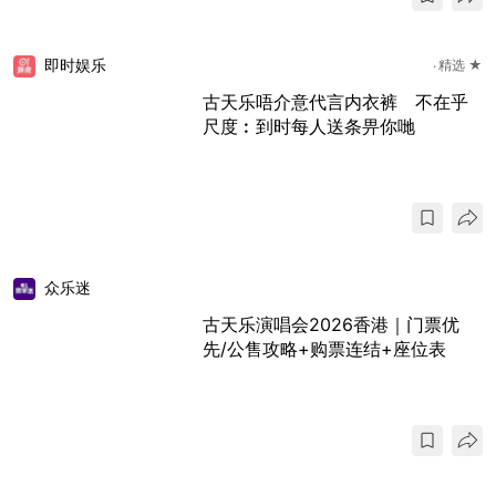
即时娱乐
精选 ★
古天乐唔介意代言内衣裤 不在乎
尺度︰到时每人送条畀你哋
众乐迷
古天乐演唱会2026香港｜门票优
先/公售攻略+购票连结+座位表