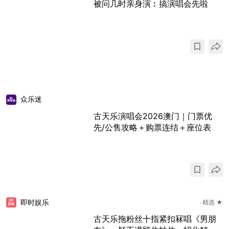
被问几时亲身演︰搞演唱会先啦
众乐迷
古天乐演唱会2026澳门｜门票优
先/公售攻略＋购票连结＋座位表
即时娱乐
精选 ★
古天乐拖粉丝十指紧扣冧唱《男朋