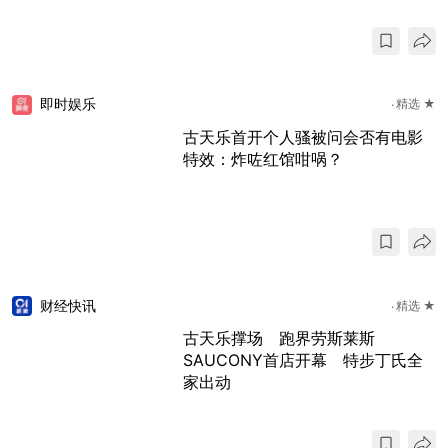
即时娱乐
精选 ★
古天乐首开个人骚被问会否有电影
特效：炸咗红馆咁㖞？
财经快讯
精选 ★
古天乐撑场 跑界劳斯莱斯
SAUCONY首店开幕 特步丁氏全
家出动