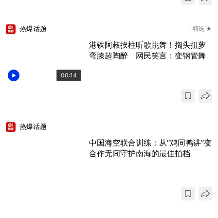
热爆话题
精选 ★
港铁阿叔挨柱听歌跳舞！揈头扭萝
弯膝超陶醉 网民笑言：变钢管舞
00:14
热爆话题
中国海空联合训练：从“鸡同鸭讲”变
合作无间守护南海的最佳拍档