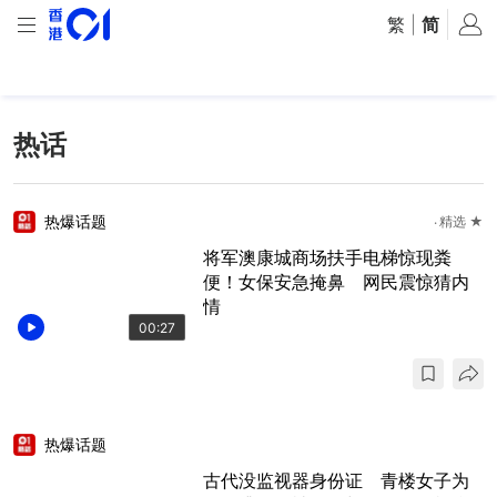
繁
|
简
热话
热爆话题
精选 ★
将军澳康城商场扶手电梯惊现粪
便！女保安急掩鼻 网民震惊猜内
情
00:27
热爆话题
古代没监视器身份证 青楼女子为