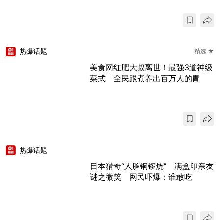
热爆话题
精选 ★
美食网红肥大叔离世！最强3道神级
菜式 全民跟煮养出百万人的胃
热爆话题
日本猎奇“人脸铜锣烧” 满盒印亲友
谜之微笑 网民吓爆：谁敢吃