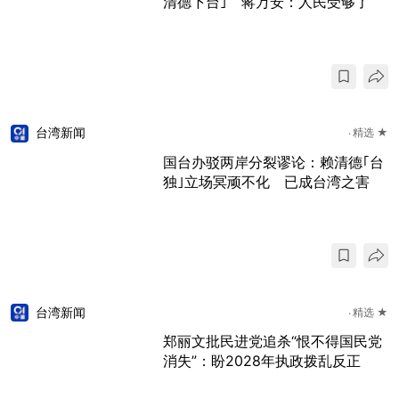
清德下台｣ 蒋万安：人民受够了
台湾新闻
精选 ★
国台办驳两岸分裂谬论：赖清德｢台
独｣立场冥顽不化 已成台湾之害
台湾新闻
精选 ★
郑丽文批民进党追杀“恨不得国民党
消失”：盼2028年执政拨乱反正