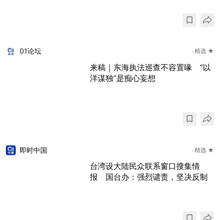
01论坛
精选 ★
来稿｜东海执法巡查不容置喙 “以
洋谋独”是痴心妄想
即时中国
精选 ★
台湾设大陆民众联系窗口搜集情
报 国台办：强烈谴责，坚决反制