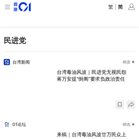
繁
|
简
民进党
台湾新闻
精选 ★
台湾毒油风波｜民进党无视民怨
蒋万安提“倒阁”要求负政治责任
01论坛
精选 ★
来稿｜台湾毒油风波廿万民众上