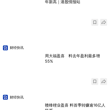
年新高｜港股情报站
财经快讯
周大福盈喜 料去年盈利最多增
55%
财经快讯
赣锋锂业盈喜 料首季转赚逾16亿人