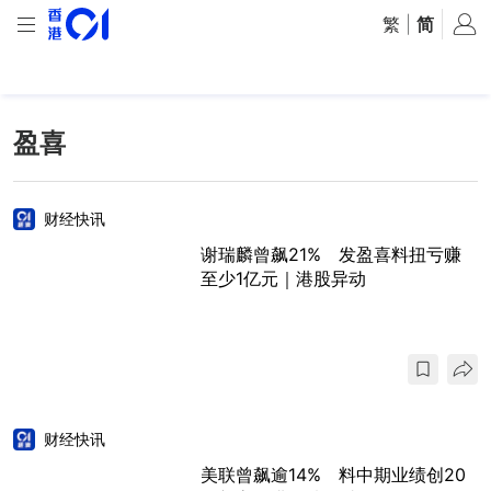
繁
|
简
盈喜
财经快讯
谢瑞麟曾飙21% 发盈喜料扭亏赚
至少1亿元｜港股异动
财经快讯
美联曾飙逾14% 料中期业绩创20