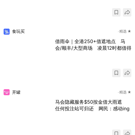
食玩买
精选 ★
借雨伞｜全港250+借遮地点 马
会/顺丰/大型商场 凌晨12时都借得
开罐
精选 ★
马会隐藏服务$50按金借大雨遮
任何投注站可归还 网民：感动ing