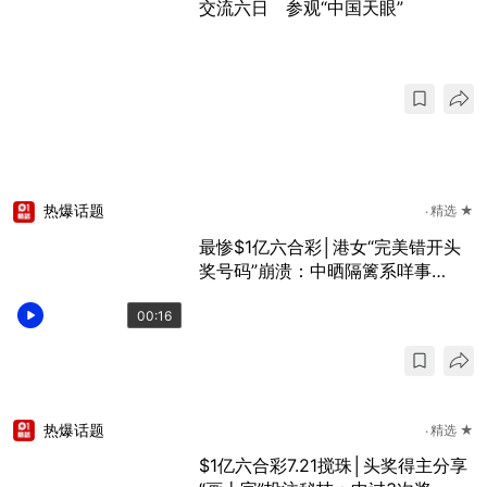
交流六日 参观“中国天眼”
热爆话题
精选 ★
最惨$1亿六合彩│港女“完美错开头
奖号码”崩溃：中晒隔篱系咩事…
00:16
热爆话题
精选 ★
$1亿六合彩7.21搅珠│头奖得主分享