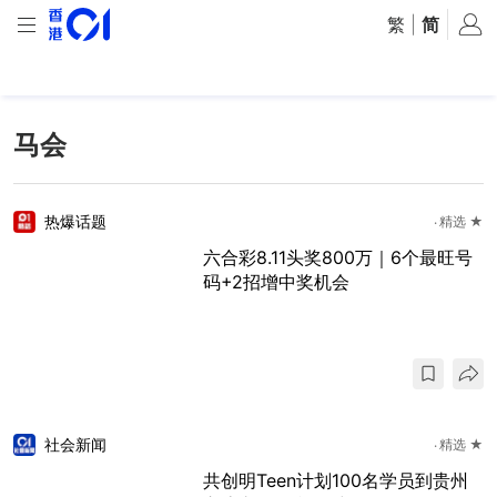
繁
|
简
马会
热爆话题
精选 ★
六合彩8.11头奖800万｜6个最旺号
码+2招增中奖机会
社会新闻
精选 ★
共创明Teen计划100名学员到贵州