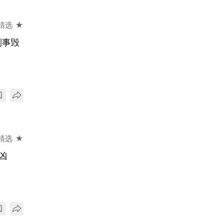
精选 ★
刑事毁
精选 ★
凶