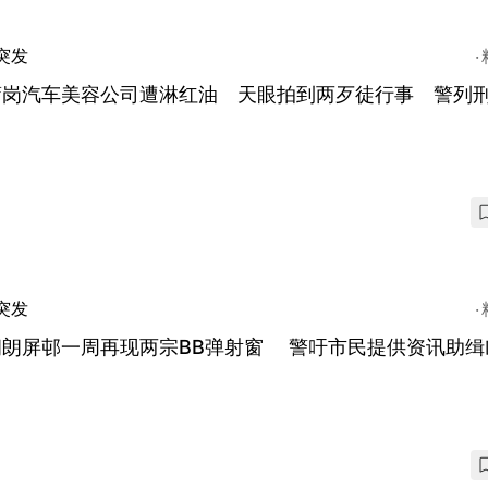
突发
蒲岗汽车美容公司遭淋红油 天眼拍到两歹徒行事 警列
突发
朗朗屏邨一周再现两宗BB弹射窗 警吁市民提供资讯助缉