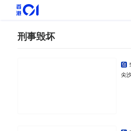
刑事毁坏
尖