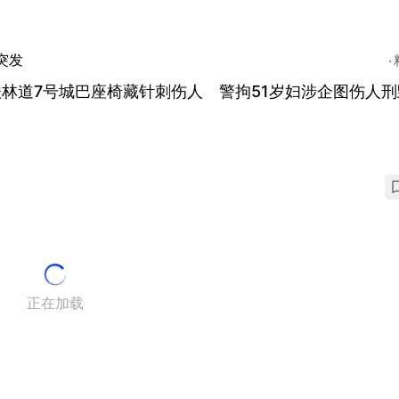
突发
林道7号城巴座椅藏针刺伤人 警拘51岁妇涉企图伤人刑
正在加载