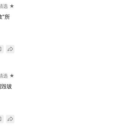
精选 ★
”所
精选 ★
踢毁玻