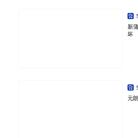
新
坏
元