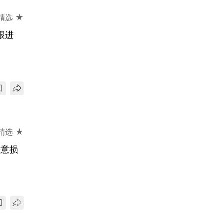
精选 ★
跟进
精选 ★
恶意损