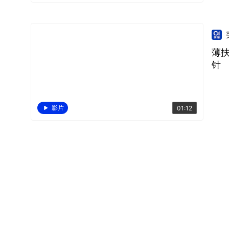
薄扶
针
影片
01:12