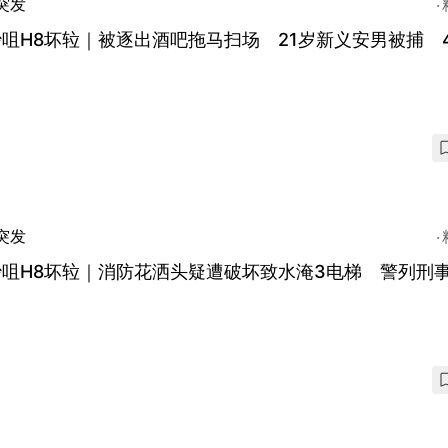
突发
咀H8坏䢂｜被逐出酒吧拖马扫场 21岁新义安男被捕 
突发
沙咀H8坏䢂｜消防花洒头疑遭破坏致水淹3电梯 警列刑