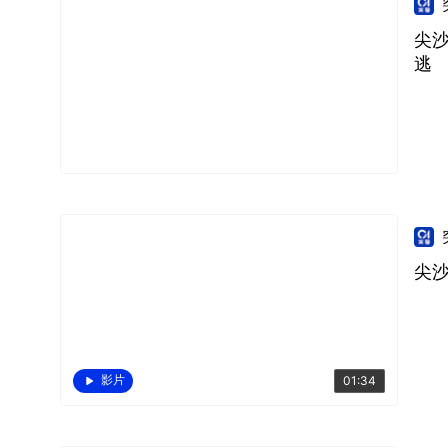
尖沙
逃
尖
影片
01:34