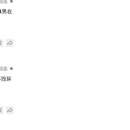
精选 ★
4男在
精选 ★
事毁坏