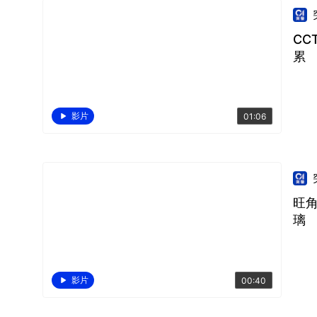
CC
累
影片
01:06
旺
璃
影片
00:40