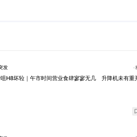
突发
沙咀H8坏䢂｜午市时间营业食肆寥寥无几 升降机未有重