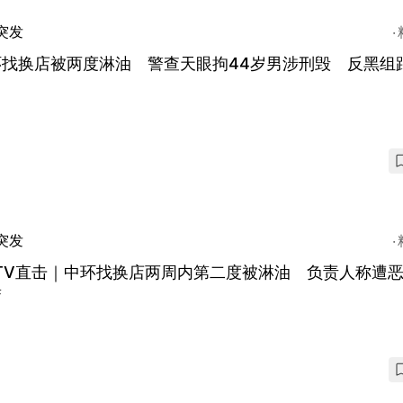
突发
环找换店被两度淋油 警查天眼拘44岁男涉刑毁 反黑组
突发
CTV直击｜中环找换店两周内第二度被淋油 负责人称遭
誉