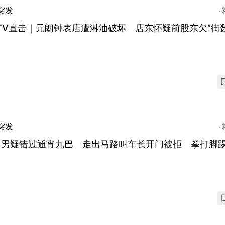
突发
TV直击｜元朗钟表店遭淋油破坏 店东怀疑前股东欠“街数
突发
角男疑错过通宵九巴 走出马路叫车长开门被拒 拳打脚