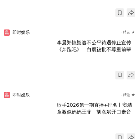
即时娱乐
精选 ★
李晨郑恺疑遭不公平待遇停止宣传
《奔跑吧》 白鹿被批不尊重前辈
即时娱乐
精选 ★
歌手2026第一期直播+排名丨窦靖
童激似妈妈王菲 胡彦斌开口走音