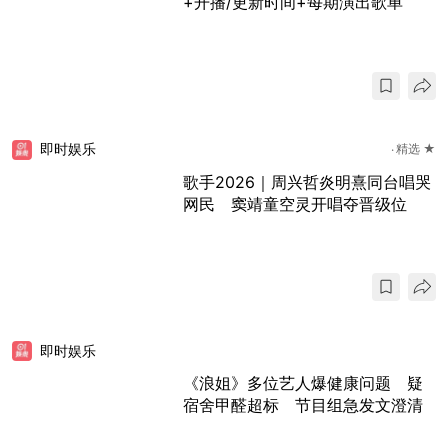
+开播/更新时间+每期演出歌单
即时娱乐
精选 ★
歌手2026｜周兴哲炎明熹同台唱哭
网民 窦靖童空灵开唱夺晋级位
即时娱乐
《浪姐》多位艺人爆健康问题 疑
宿舍甲醛超标 节目组急发文澄清