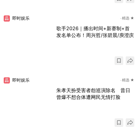
即时娱乐
精选 ★
歌手2026｜播出时间+新赛制+首
发名单公布！周兴哲/张碧晨/庾澄庆
即时娱乐
精选 ★
朱孝天扮受害者怨巡演除名 昔日
曾爆不想合体遭网民无情打脸