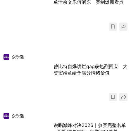
单泄余文乐何润东 赛制爆新看点
众乐迷
曾比特自爆讲烂gag获热烈回应 大
赞窦靖童给予满分情绪价值
众乐迷
说唱巅峰对决2026｜参赛完整名单