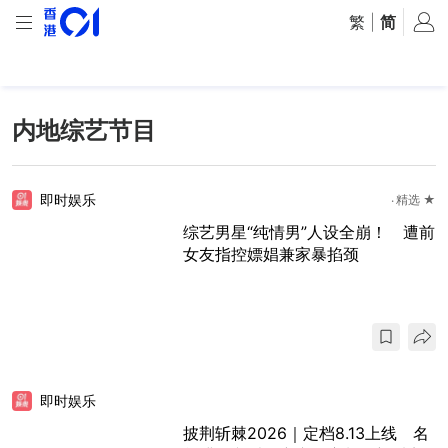
繁
|
简
内地综艺节目
即时娱乐
精选 ★
综艺男星“纯情男”人设全崩！ 遭前
女友指控嫖娼兼家暴掐颈
即时娱乐
披荆斩棘2026｜定档8.13上线 名