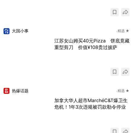
大国小事
精选 ★
江苏女山姆买40元Pizza 饼底竟藏
重型剪刀 价值¥108贵过披萨
热爆话题
精选 ★
加拿大华人超市MarchéC&T爆卫生
危机！1年3次违规被罚款勒令停业