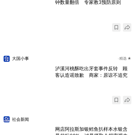
钟数量翻倍 专家教3预防原则
大国小事
精选 ★
泸溪河桃酥吃出牙套事件反转 顾
客认造谣致歉 商家：原谅不追究
社会新闻
网店阿拉斯加银鳕鱼扒样本水银含