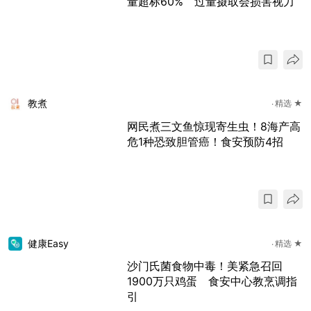
量超标60% 过量摄取会损害视力
教煮
精选 ★
网民煮三文鱼惊现寄生虫！8海产高
危1种恐致胆管癌！食安预防4招
健康Easy
精选 ★
沙门氏菌食物中毒！美紧急召回
1900万只鸡蛋 食安中心教烹调指
引