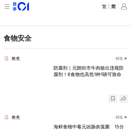
繁
|
简
食物安全
教煮
精选 ★
防腐剂｜元朗街市牛肉验出违规防
腐剂！6食物也高危1种1啖可致命
教煮
精选 ★
海鲜食物中毒元凶肠炎弧菌 15分