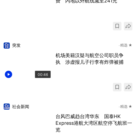
费 内地以外航线减至241元
突发
精选 ★
机场美籍汉疑与航空公司职员争
执 涉虚报儿子行李有炸弹被捕
00:46
社会新闻
精选 ★
台风巴威趋台湾华东 国泰HK
Express港航大湾区航空停飞航班一
览