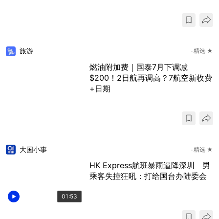
旅游
精选 ★
燃油附加费｜国泰7月下调减
$200！2日航再调高？7航空新收费
+日期
大国小事
精选 ★
HK Express航班暴雨逼降深圳 男
乘客失控狂吼：打给国台办陆委会
01:53