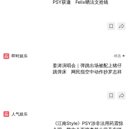
PSY获邀 Felix晒法文抢镜
即时娱乐
精选 ★
姜涛演唱会｜弹跳出场被配上猪仔
跳弹床 网民指空中动作抄罗志祥
人气娱乐
《江南Style》PSY涉非法用药震惊