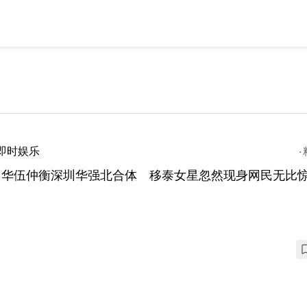
即时娱乐
日华伍仲衡深圳华强北合体 移泰女星忽然现身网民无比