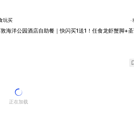
食玩买
敦海洋公园酒店自助餐｜快闪买1送1！任食龙虾蟹脚+圣
正在加载