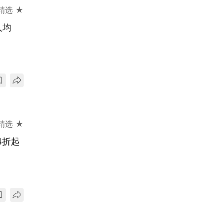
精选 ★
人均
精选 ★
4折起