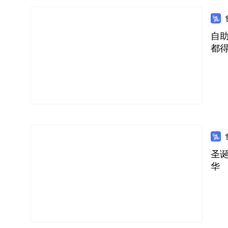
自助
都
圣诞
华