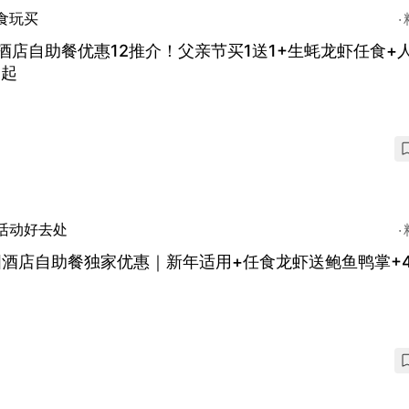
食玩买
酒店自助餐优惠12推介！父亲节买1送1+生蚝龙虾任食+
4起
活动好去处
国酒店自助餐独家优惠｜新年适用+任食龙虾送鲍鱼鸭掌+