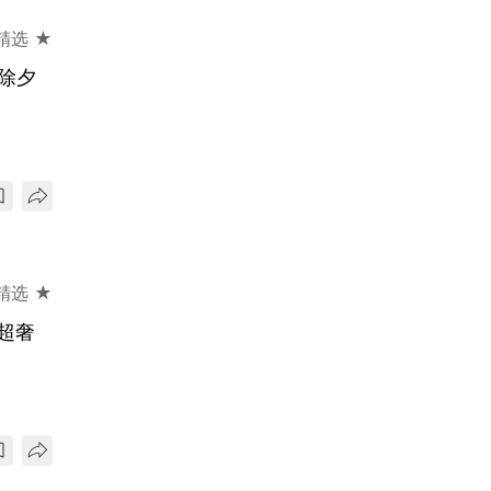
精选 ★
除夕
精选 ★
超奢