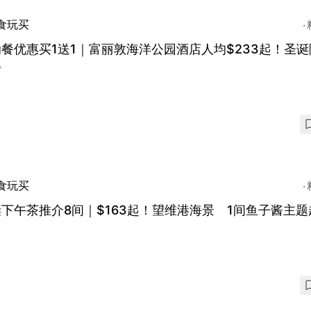
食玩买
餐优惠买1送1｜富丽敦海洋公园酒店人均$233起！圣诞
得
食玩买
下午茶推介8间｜$163起！望维港海景 1间鱼子酱主题