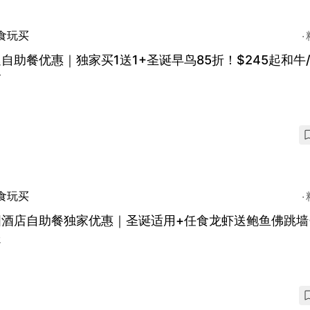
食玩买
自助餐优惠｜独家买1送1+圣诞早鸟85折！$245起和牛
食
食玩买
酒店自助餐独家优惠｜圣诞适用+任食龙虾送鲍鱼佛跳墙+
起