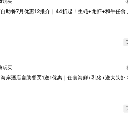
食玩买
自助餐7月优惠12推介｜44折起！生蚝+龙虾+和牛任食
食玩买
海岸酒店自助餐买1送1优惠｜任食海鲜+乳猪+送大头虾 $