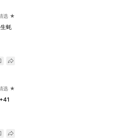
精选 ★
/生蚝
精选 ★
41