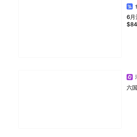
6月
$8
六