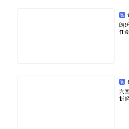
朗廷
任
六国
折