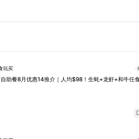
食玩买
自助餐8月优惠14推介｜人均$98！生蚝+龙虾+和牛任食