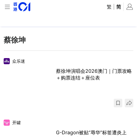
繁
|
简
蔡徐坤
众乐迷
蔡徐坤演唱会2026澳门｜门票攻略
＋购票连结＋座位表
开罐
G-Dragon被贴“辱华”标签遭炎上