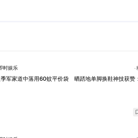
即时娱乐
姐季军家道中落用60蚊平价袋 晒踎地单脚换鞋神技获赞