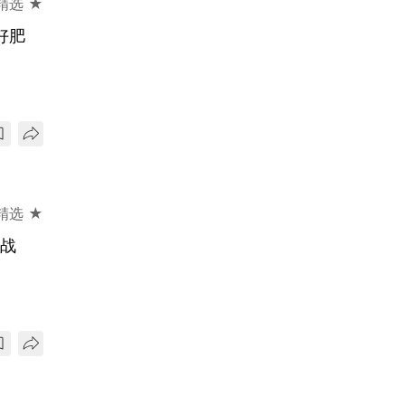
精选 ★
好肥
精选 ★
大战