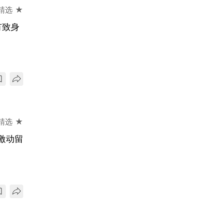
精选 ★
有致身
精选 ★
激动留