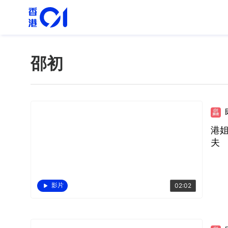
邵初
港
夫
影片
02:02