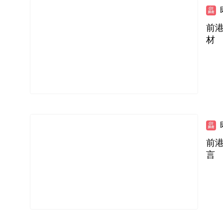
前
材
前
言