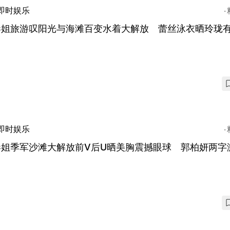
即时娱乐
港姐旅游叹阳光与海滩百变水着大解放 蕾丝泳衣晒玲珑
即时娱乐
港姐季军沙滩大解放前V后U晒美胸震撼眼球 郭柏妍两字