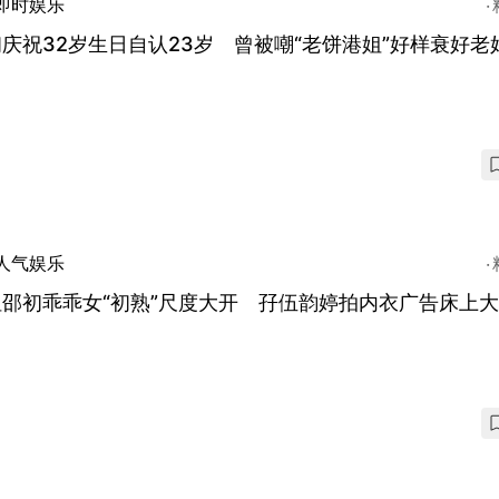
即时娱乐
庆祝32岁生日自认23岁 曾被嘲“老饼港姐”好样衰好老
人气娱乐
邵初乖乖女“初熟”尺度大开 孖伍韵婷拍内衣广告床上