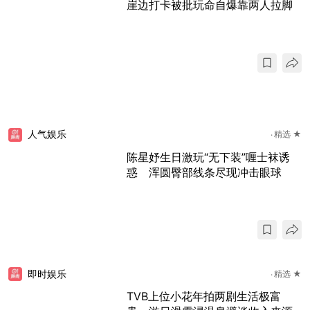
崖边打卡被批玩命自爆靠两人拉脚
人气娱乐
精选 ★
陈星妤生日激玩“无下装”喱士袜诱
惑 浑圆臀部线条尽现冲击眼球
即时娱乐
精选 ★
TVB上位小花年拍两剧生活极富