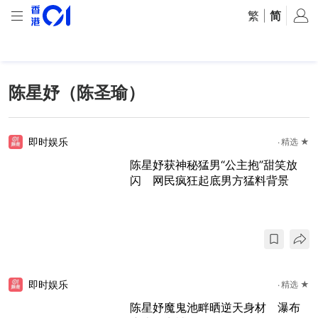
繁
|
简
陈星妤（陈圣瑜）
即时娱乐
精选 ★
陈星妤获神秘猛男“公主抱”甜笑放
闪 网民疯狂起底男方猛料背景
即时娱乐
精选 ★
陈星妤魔鬼池畔晒逆天身材 瀑布