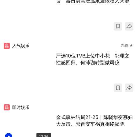
贵 游日滑雪浸温泉避谈收入来源
人气娱乐
精选 ★
严选10位TVB上位中小花 郭珮文
性感回归、何沛珈转型做司仪
即时娱乐
金式森林结局21-25｜陈晓华变寡妇
大反击、郭晋安车祸真相终揭晓
12:26