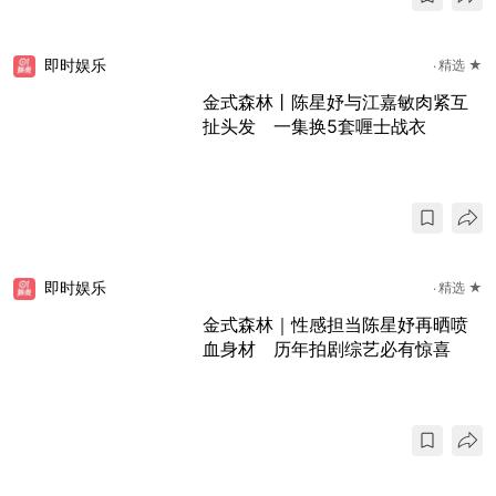
即时娱乐
精选 ★
金式森林丨陈星妤与江嘉敏肉紧互
扯头发 一集换5套喱士战衣
即时娱乐
精选 ★
金式森林｜性感担当陈星妤再晒喷
血身材 历年拍剧综艺必有惊喜