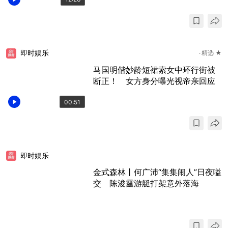
即时娱乐
精选 ★
马国明偕妙龄短裙索女中环行街被
断正！ 女方身分曝光视帝亲回应
00:51
即时娱乐
金式森林丨何广沛“集集闹人”日夜嗌
交 陈浚霆游艇打架意外落海