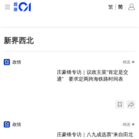
繁
|
简
新界西北
政情
精选 ★
庄豪锋专访｜议政主菜“肯定是交
通” 要求定两跨海铁路时间表
政情
精选 ★
庄豪锋专访｜八九成选票“来自田北