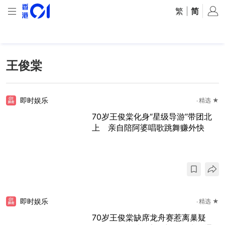
繁
|
简
王俊棠
即时娱乐
精选 ★
70岁王俊棠化身“星级导游”带团北
上 亲自陪阿婆唱歌跳舞赚外快
即时娱乐
精选 ★
70岁王俊棠缺席龙舟赛惹离巢疑