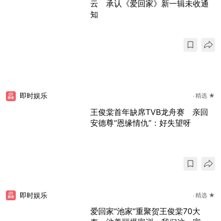
云 承认《爱回家》新一辑未收通
知
即时娱乐
精选 ★
王俊棠首年缺席TVB龙舟赛 亲回
安德尊“恩缘情仇”：好失望呀
即时娱乐
精选 ★
爱回家“池家”重聚贺王俊棠70大