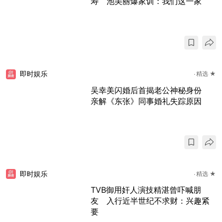
寿 池美丽爆家训：我们这一家
即时娱乐
精选 ★
吴幸美闪婚后首揭老公神秘身份
亲解《东张》同事婚礼失踪原因
即时娱乐
精选 ★
TVB御用奸人演技精湛曾吓喊朋
友 入行近半世纪不求财：兴趣紧
要