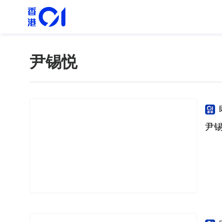
尹锡悦
尹