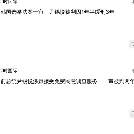
即时国际
反韩国选举法案一审 尹锡悦被判囚1年半缓刑3年
即时国际
国前总统尹锡悦涉嫌接受免费民意调查服务 一审被判两