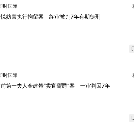
即时国际
锡悦妨害执行拘留案 终审被判7年有期徒刑
即时国际
前第一夫人金建希“卖官鬻爵”案 一审判囚7年