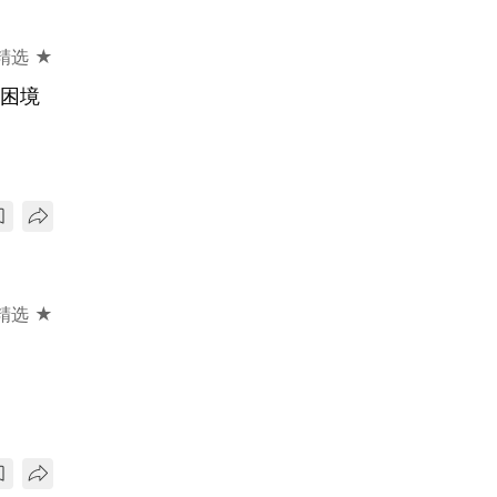
精选 ★
存困境
精选 ★