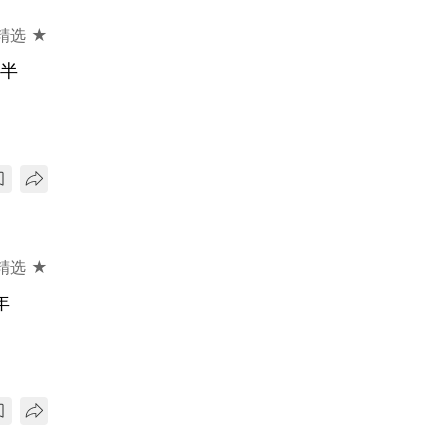
精选 ★
年半
精选 ★
年