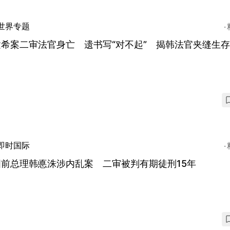
世界专题
建希案二审法官身亡 遗书写“对不起” 揭韩法官夹缝生
即时国际
国前总理韩悳洙涉内乱案 二审被判有期徒刑15年