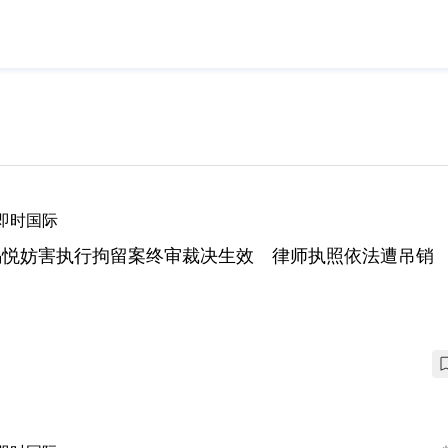
即时国际
锡悦妨害执行拘留案终审裁决生效 律师执照依法遭吊销