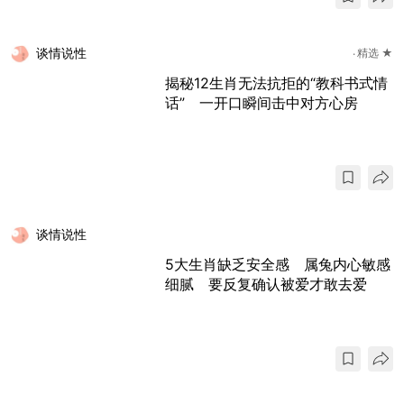
谈情说性
精选 ★
揭秘12生肖无法抗拒的“教科书式情
话” 一开口瞬间击中对方心房
谈情说性
5大生肖缺乏安全感 属兔内心敏感
细腻 要反复确认被爱才敢去爱