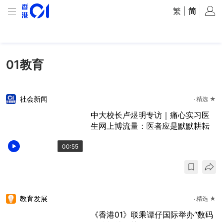
繁
|
简
01教育
社会新闻
精选 ★
中大校长卢煜明专访｜痛心实习医
生网上博流量：医者应是默默耕耘
00:55
教育发展
精选 ★
《香港01》联乘谭仔国际举办“数码