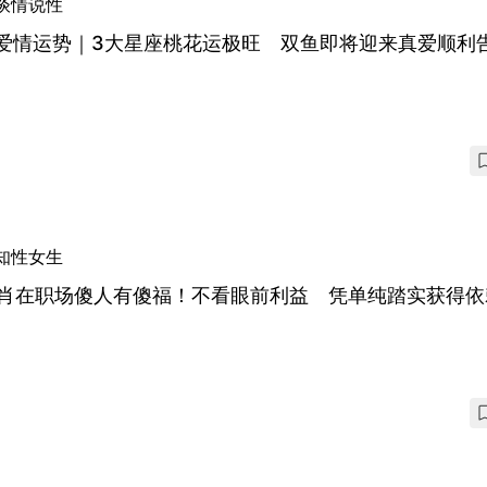
谈情说性
月爱情运势｜3大星座桃花运极旺 双鱼即将迎来真爱顺利
知性女生
生肖在职场傻人有傻福！不看眼前利益 凭单纯踏实获得依