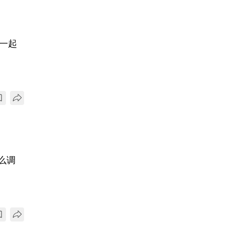
一起
么调