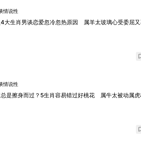
谈情说性
点4大生肖男谈恋爱忽冷忽热原因 属羊太玻璃心受委屈又
谈情说性
情总是擦身而过？5生肖容易错过好桃花 属牛太被动属虎