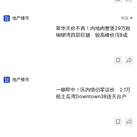
地产楼市
精选 ★
翠华天价不再！内地肉蟹煲29万租
铜锣湾四层巨舖 较高峰价泻8成
地产楼市
一睇即中！区内情侣零议价 2.1万
租土瓜湾Downtown38连天台户