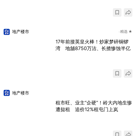
地产楼市
精选 ★
17年前接英皇火棒！炒家梦碎铜锣
湾 地舖8750万沽、长揸惨蚀半亿
地产楼市
租市旺、业主“企硬”！岭大内地生惨
遭挞租 追价12%租屯门上岚