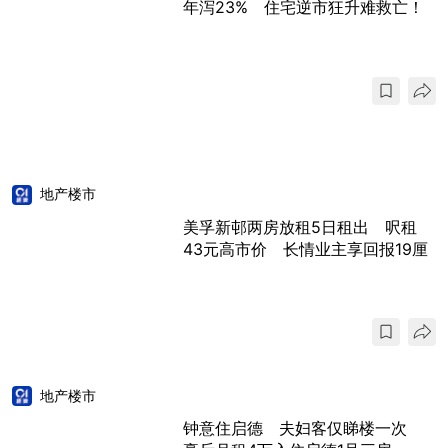
年泻23% 住宅逆市狂升难救亡！
地产楼市
美孚新邨两房放租5日租出 呎租
43元高市价 长情业主享回报19厘
地产楼市
钟意住启德 夫妇客仅睇楼一次