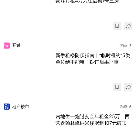
豪斥月租4万入住启德1号三房
开罐
精选 ★
新手租楼防伏指南｜“临时租约”5类
单位绝不能租 挞订后果严重
地产楼市
精选 ★
内地生一炮过交全年租金25万 西
营盘翰林峰纳米楼呎租107元破顶