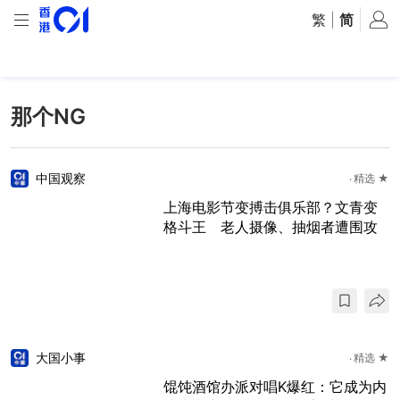
繁
|
简
那个NG
中国观察
精选 ★
上海电影节变搏击俱乐部？文青变
格斗王 老人摄像、抽烟者遭围攻
大国小事
精选 ★
馄饨酒馆办派对唱K爆红：它成为内