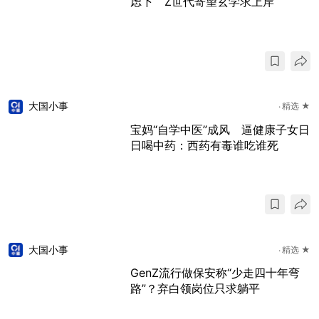
虑下 Z世代寄望玄学求上岸
大国小事
精选 ★
宝妈“自学中医”成风 逼健康子女日
日喝中药：西药有毒谁吃谁死
大国小事
精选 ★
GenZ流行做保安称“少走四十年弯
路”？弃白领岗位只求躺平