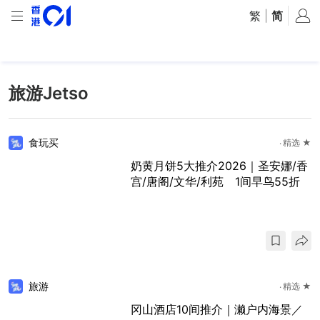
繁
|
简
旅游Jetso
食玩买
精选 ★
奶黄月饼5大推介2026｜圣安娜/香
宫/唐阁/文华/利苑 1间早鸟55折
旅游
精选 ★
冈山酒店10间推介｜濑户内海景／