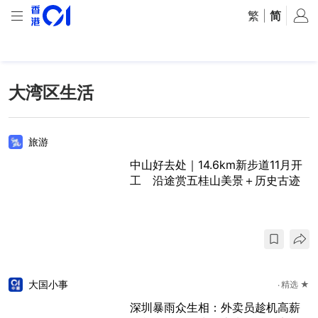
繁
|
简
大湾区生活
旅游
中山好去处｜14.6km新步道11月开
工 沿途赏五桂山美景＋历史古迹
大国小事
精选 ★
深圳暴雨众生相：外卖员趁机高薪