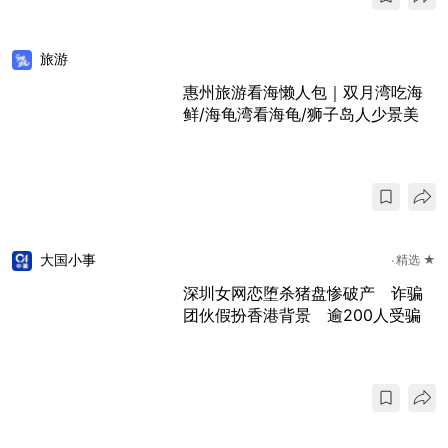
旅游
惠州旅游看海懒人包｜双月湾吃海
鲜/海龟湾看海龟/狮子岛人少景美
大国小事
精选 ★
深圳女网恋堕杀猪盘惨破产 诈骗
团伙假扮香港背景 逾200人受骗