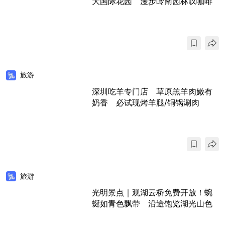
大国际花园 漫步岭南园林叹咖啡
旅游
深圳吃羊专门店 草原羔羊肉嫩有
奶香 必试现烤羊腿/铜锅涮肉
旅游
光明景点｜观湖云桥免费开放！蜿
蜒如青色飘带 沿途饱览湖光山色