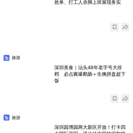
抢单、打工人赤脚上班展现务实
旅游
深圳美食｜汕头48年老字号大排
档 必点酱爆鹅肠＋生腌拼盘超下
饭
旅游
深圳园博园两大新区开放！打卡四