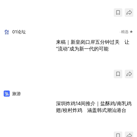
01论坛
精选 ★
来稿｜新皇岗口岸五分钟过关 让
“流动”成为新一代的可能
旅游
深圳炸鸡14间推介｜盐酥鸡/南乳鸡
翅/校村炸鸡 涵盖韩式潮汕港台