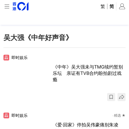
繁
|
简
吴大强《中年好声音》
即时娱乐
《中年》吴大强未与TMG续约暂别
乐坛 亲证有TVB合约盼拍剧过戏
瘾
即时娱乐
精选 ★
《爱·回家》停拍吴伟豪痛别朱凌