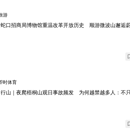
旅游
山蛇口招商局博物馆重温改革开放历史 顺游微波山邂逅
即时体育
圳行山｜夜爬梧桐山观日事故频发 为何越禁越多人：不