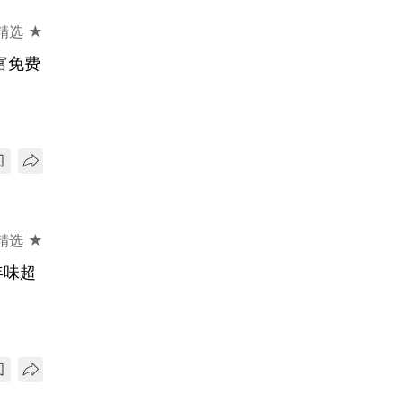
精选 ★
富免费
精选 ★
年味超