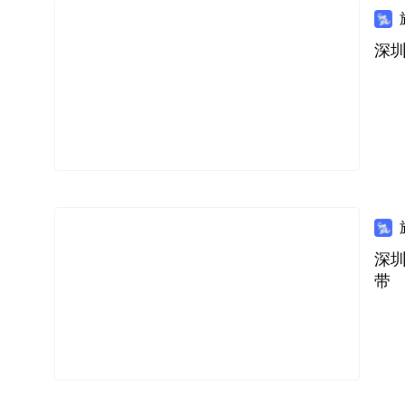
深
深
带