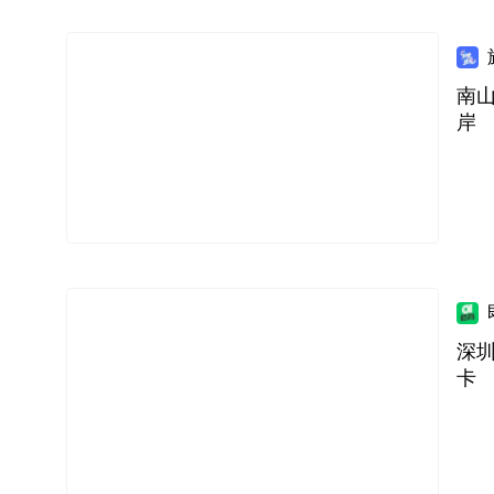
南
岸
深
卡