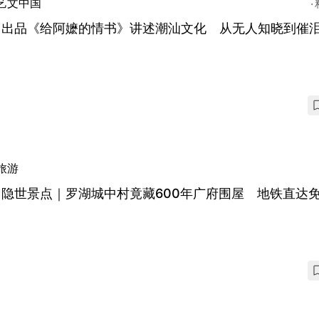
艺文中国
圳出品《给阿嬷的情书》讲述潮汕文化 从无人知晓到催
旅游
圳隐世景点｜罗湖城中村竟藏600年广府围屋 地铁直达