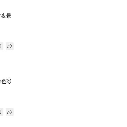
市夜景
粉色彩