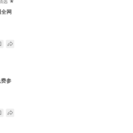
精选 ★
泪全网
免费参