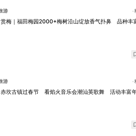
旅游
赏梅｜福田梅园2000+梅树沿山绽放香气扑鼻 品种丰
旅游
门赤坎古镇过春节 看焰火音乐会潮汕英歌舞 活动丰富