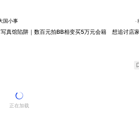
大国小事
圳写真馆陷阱｜数百元拍BB相变买5万元会籍 想追讨店
正在加载