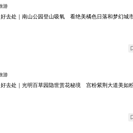
旅游
圳好去处｜南山公园登山吸氧 看绝美橘色日落和梦幻城
旅游
圳好去处｜光明百草园隐世赏花秘境 宫粉紫荆大道美如