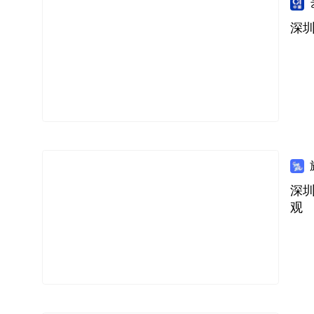
深
深
观