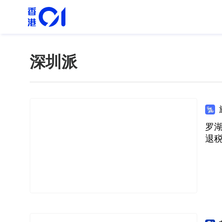
深圳派
罗湖
退