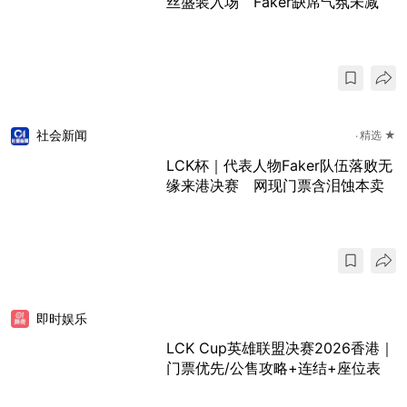
丝盛装入场 Faker缺席气氛未减
社会新闻
精选 ★
LCK杯｜代表人物Faker队伍落败无
缘来港决赛 网现门票含泪蚀本卖
即时娱乐
LCK Cup英雄联盟决赛2026香港｜
门票优先/公售攻略+连结+座位表