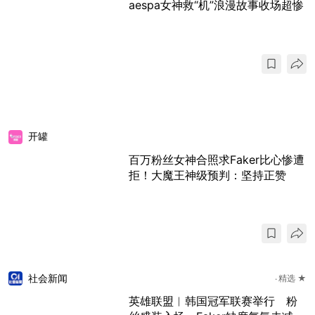
aespa女神救“机”浪漫故事收场超惨
开罐
百万粉丝女神合照求Faker比心惨遭
拒！大魔王神级预判：坚持正赞
社会新闻
精选 ★
英雄联盟︱韩国冠军联赛举行 粉