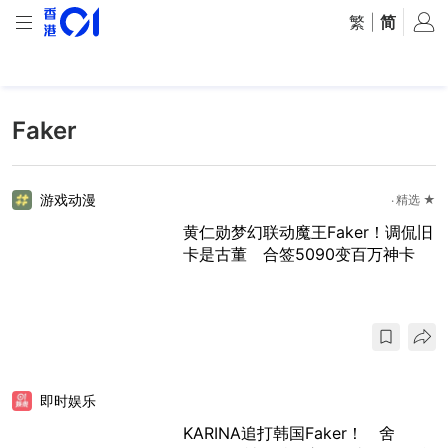
繁
|
简
Faker
游戏动漫
精选 ★
黄仁勋梦幻联动魔王Faker！调侃旧
卡是古董 合签5090变百万神卡
即时娱乐
KARINA追打韩国Faker！ 舍