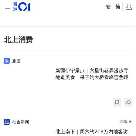
繁
|
简
北上消费
旅游
新疆伊宁景点｜六星街巷弄漫步寻
地道美食 果子沟大桥看峰峦叠嶂
社会新闻
精选 ★
北上南下｜周六约21.9万内地客访