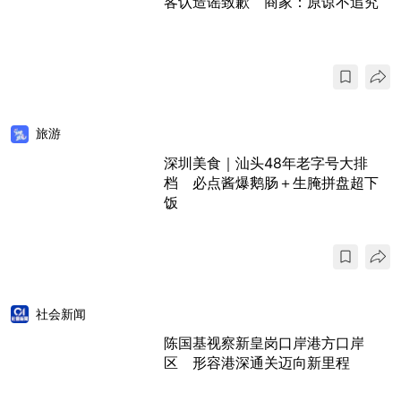
客认造谣致歉 商家：原谅不追究
旅游
深圳美食｜汕头48年老字号大排
档 必点酱爆鹅肠＋生腌拼盘超下
饭
社会新闻
陈国基视察新皇岗口岸港方口岸
区 形容港深通关迈向新里程